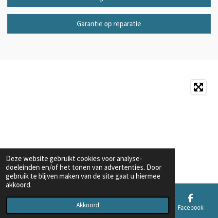
Garantie op reparatie
Deze website gebruikt cookies voor analyse-
doeleinden en/of het tonen van advertenties. Door
gebruik te blijven maken van de site gaat u hiermee
akkoord.
Akkoord
E-mailadres
Telefoonnummer
Kaart
Facebook