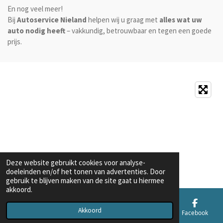
En nog veel meer!
Bij
Autoservice Nieland
helpen wij u graag met
alles wat uw
auto nodig heeft
– vakkundig, betrouwbaar en tegen een goede
prijs.
Deze website gebruikt cookies voor analyse-
doeleinden en/of het tonen van advertenties. Door
gebruik te blijven maken van de site gaat u hiermee
akkoord.
Akkoord
E-mailadres
Telefoonnummer
Kaart
Facebook