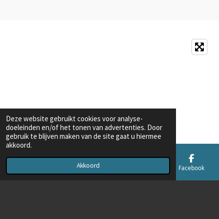
Deze website gebruikt cookies voor analyse-
doeleinden en/of het tonen van advertenties. Door
gebruik te blijven maken van de site gaat u hiermee
akkoord.
Akkoord
E-mailadres
Telefoonnummer
Kaart
Facebook
© 2022 - 2026 Autoservice Nieland
Powered by
JouwWeb